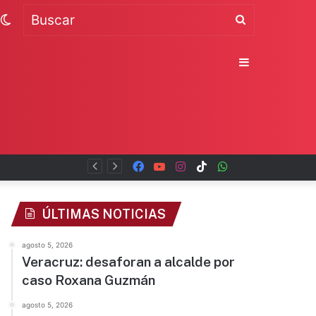
Switch
Buscar
skin
Sidebar
Facebook
YouTube
Instagram
TikTok
WhatsApp
x
ÚLTIMAS NOTICIAS
agosto 5, 2026
Veracruz: desaforan a alcalde por
caso Roxana Guzmán
agosto 5, 2026