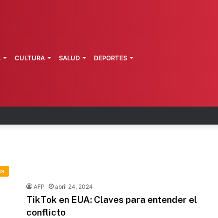
L
CULTURA
SALUD
DEPORTES
 fortalece coordinación sanitaria en los estados
ia
AFP
abril 24, 2024
TikTok en EUA: Claves para entender el
conflicto