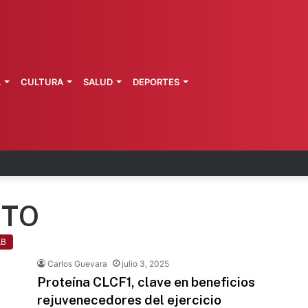
L
CULTURA
SALUD
DEPORTES
ca: explosión de pipa deja 20 heridos
NTO
AB
Carlos Guevara
julio 3, 2025
Proteína CLCF1, clave en beneficios
rejuvenecedores del ejercicio