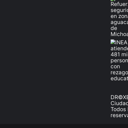
DR©XE
Ciudad
Todos 
reserv