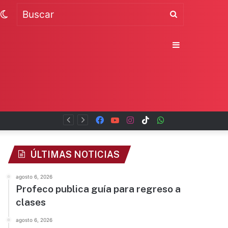
Switch
Buscar
skin
Sidebar
Facebook
YouTube
Instagram
TikTok
WhatsApp
x
ÚLTIMAS NOTICIAS
agosto 6, 2026
Profeco publica guía para regreso a
clases
agosto 6, 2026