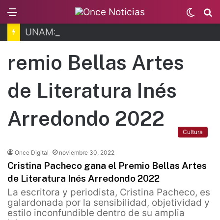
Menu
Switc
B
skin
UNAM: desechan amparos vs. examen de control
remio Bellas Artes
de Literatura Inés
Arredondo 2022
Cultura
Once Digital
noviembre 30, 2022
Cristina Pacheco gana el Premio Bellas Artes
de Literatura Inés Arredondo 2022
La escritora y periodista, Cristina Pacheco, es
galardonada por la sensibilidad, objetividad y
estilo inconfundible dentro de su amplia