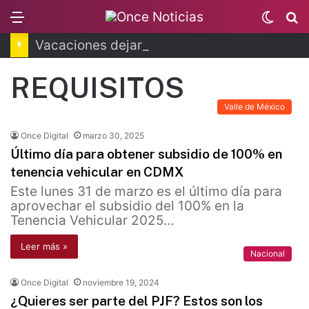
Menu
Switc
B
skin
Vacaciones dejarán millonaria derrama en CDMX
REQUISITOS
Valle de México
Once Digital
marzo 30, 2025
Último día para obtener subsidio de 100% en
tenencia vehicular en CDMX
Este lunes 31 de marzo es el último día para
aprovechar el subsidio del 100% en la
Tenencia Vehicular 2025…
Leer más »
Nacional
Once Digital
noviembre 19, 2024
¿Quieres ser parte del PJF? Estos son los