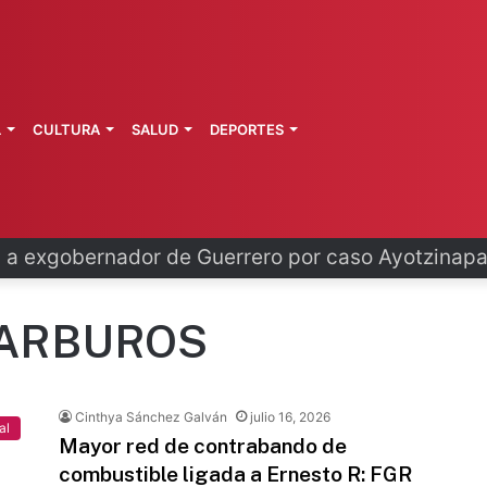
L
CULTURA
SALUD
DEPORTES
talece educación para reducir rezago
CARBUROS
Cinthya Sánchez Galván
julio 16, 2026
al
Mayor red de contrabando de
combustible ligada a Ernesto R: FGR