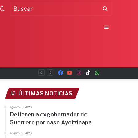
Switch
Buscar
skin
Sidebar
Facebook
YouTube
Instagram
TikTok
WhatsApp
x
ÚLTIMAS NOTICIAS
agosto 6, 2026
Detienen a exgobernador de
Guerrero por caso Ayotzinapa
agosto 6, 2026