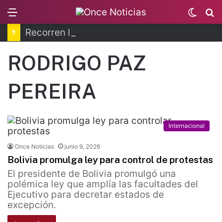
Menu
Switc
B
skin
Recorren la última ruta de Kimberly Moya
RODRIGO PAZ
PEREIRA
Internacional
Once Noticias
junio 9, 2026
Bolivia promulga ley para control de protestas
El presidente de Bolivia promulgó una
polémica ley que amplía las facultades del
Ejecutivo para decretar estados de
excepción.