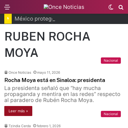
Menu
Switc
B
skin
México protegerá 30% del territorio nacional
RUBEN ROCHA
MOYA
Nacional
Once Noticias
mayo 11, 2026
Rocha Moya está en Sinaloa: presidenta
La presidenta señaló que “hay mucha
propaganda y mentira en las redes” respecto
al paradero de Rubén Rocha Moya.
Leer más »
Nacional
Tzindia Cerda
febrero 1, 2026