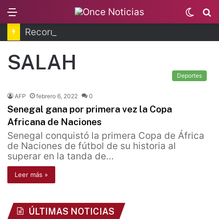
Menu
Switc
B
skin
Recorren la última ruta de Kimberly Moya
SALAH
Deportes
AFP
febrero 6, 2022
0
Senegal gana por primera vez la Copa
Africana de Naciones
Senegal conquistó la primera Copa de África
de Naciones de fútbol de su historia al
superar en la tanda de…
Leer más »
ÚLTIMAS NOTICIAS