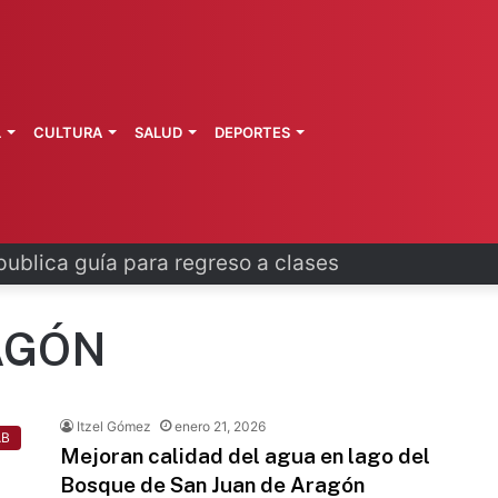
L
CULTURA
SALUD
DEPORTES
publica guía para regreso a clases
AGÓN
Itzel Gómez
enero 21, 2026
AB
Mejoran calidad del agua en lago del
Bosque de San Juan de Aragón