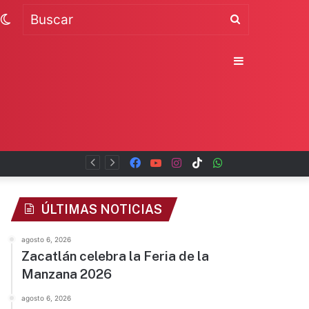
Switch
Buscar
skin
Sidebar
Facebook
YouTube
Instagram
TikTok
WhatsApp
x
ÚLTIMAS NOTICIAS
agosto 6, 2026
Zacatlán celebra la Feria de la
Manzana 2026
agosto 6, 2026