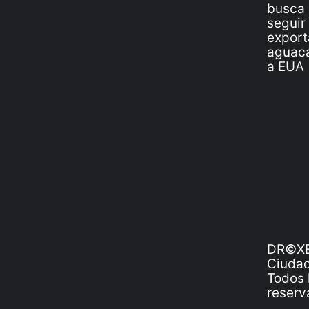
DR©XE
Ciudad
Todos 
reserv