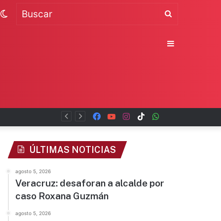
Switch
Buscar
skin
Sidebar
Facebook
YouTube
Instagram
TikTok
WhatsApp
x
ÚLTIMAS NOTICIAS
agosto 5, 2026
Veracruz: desaforan a alcalde por
caso Roxana Guzmán
agosto 5, 2026