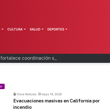
L
CULTURA
SALUD
DEPORTES
 fortalece coordinación sanitaria en los estados
al
Once Noticias
mayo 19, 2026
Evacuaciones masivas en California por
incendio