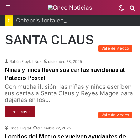
Menu
Switc
B
skin
Cofepris fortalece coordinación sanitaria en los estados
SANTA CLAUS
Valle de México
Rubén Fieytal Nez
diciembre 23, 2025
Niñas y niños llevan sus cartas navideñas al
Palacio Postal
Con mucha ilusión, las niñas y niños escriben
sus cartas a Santa Claus y Reyes Magos para
dejarlas en los…
Leer más »
Valle de México
Once Digital
diciembre 22, 2025
Lomitos del Metro se vuelven ayudantes de