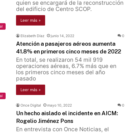
quien se encargará de la reconstrucción
del edificio de Centro SCOP.
Leer más »
al
Elizabeth Díaz
junio 14, 2022
0
Atención a pasajeros aéreos aumenta
41.8% en primeros cinco meses de 2022
En total, se realizaron 54 mil 919
operaciones aéreas, 6.7% más que en
los primeros cinco meses del año
pasado
Leer más »
al
Once Digital
mayo 10, 2022
0
Un hecho aislado el incidente en AICM:
Rogelio Jiménez Pons
En entrevista con Once Noticias, el