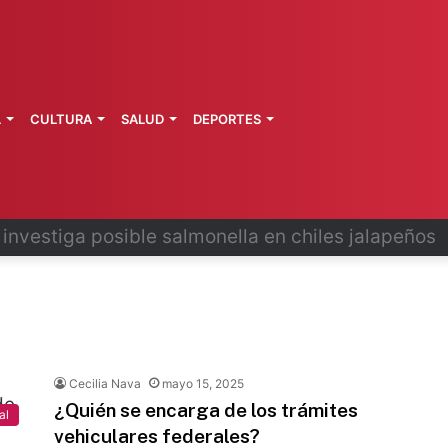
L
CULTURA
SALUD
DEPORTES
 la última ruta de Kimberly Moya
Cecilia Nava
mayo 15, 2025
¿Quién se encarga de los trámites
al
vehiculares federales?