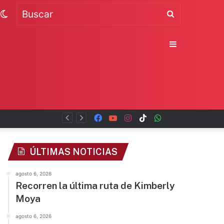
Switch
Buscar
skin
Sidebar
Facebook
YouTube
Instagram
TikTok
WhatsApp
x
ÚLTIMAS NOTICIAS
agosto 6, 2026
Recorren la última ruta de Kimberly
Moya
agosto 6, 2026