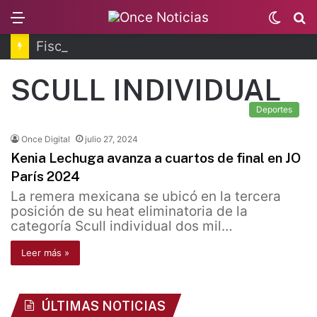
Menu
Switc
B
skin
Fiscalía de Morelos investiga explosión de pipa
SCULL INDIVIDUAL
Deportes
Once Digital
julio 27, 2024
Kenia Lechuga avanza a cuartos de final en JO
París 2024
La remera mexicana se ubicó en la tercera
posición de su heat eliminatoria de la
categoría Scull individual dos mil…
Leer más »
ÚLTIMAS NOTICIAS