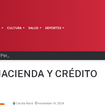
L
CULTURA
SALUD
DEPORTES
Pemex y Petrobras en fase de ejecución
HACIENDA Y CRÉDITO
Cecilia Nava
noviembre 14, 2024