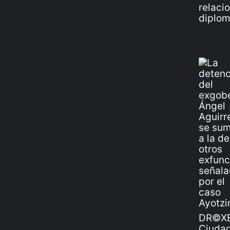
DR©XE
Ciudad