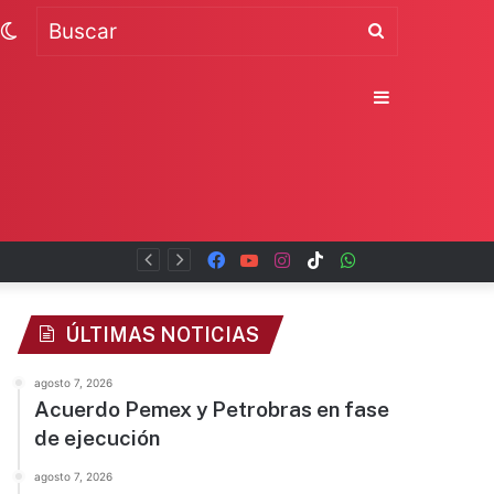
Switch
Buscar
skin
Sidebar
Facebook
YouTube
Instagram
TikTok
WhatsApp
x
ÚLTIMAS NOTICIAS
agosto 7, 2026
Acuerdo Pemex y Petrobras en fase
de ejecución
agosto 7, 2026