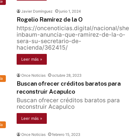
te
Javier Domínguez
junio 1, 2024
Rogelio Ramírez de la O
https://oncenoticias.digital/nacional/she
inbaum-anuncia-que-ramirez-de-la-o-
sera-su-secretario-de-
hacienda/362415/
Leer más »
Once Noticias
octubre 28, 2023
ía
Buscan ofrecer créditos baratos para
reconstruir Acapulco
Buscan ofrecer créditos baratos para
reconstruir Acapulco
Leer más »
ía
Once Noticias
febrero 15, 2023