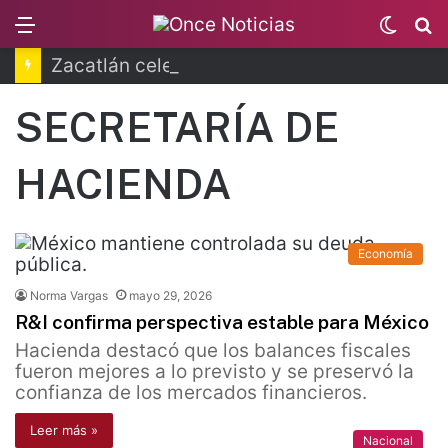
Menu
Switc
B
skin
Zacatlán celebra la Feria de la Manzana 2026
SECRETARÍA DE
HACIENDA
Economía
Norma Vargas
mayo 29, 2026
R&I confirma perspectiva estable para México
Hacienda destacó que los balances fiscales
fueron mejores a lo previsto y se preservó la
confianza de los mercados financieros.
Leer más »
Nacional