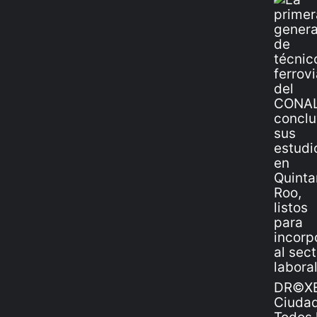
DR©XE
Ciudad