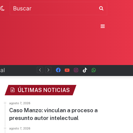
Switch
Buscar
skin
Sidebar
Facebook
YouTube
Instagram
TikTok
WhatsApp
x
ÚLTIMAS NOTICIAS
agosto 7, 2026
Caso Manzo: vinculan a proceso a
presunto autor intelectual
agosto 7, 2026