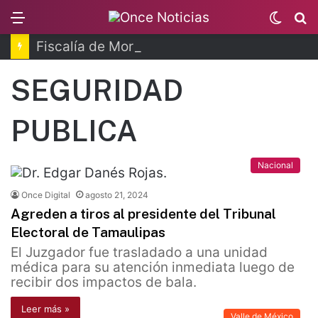
Menu
Switc
B
skin
Fiscalía de Morelos investiga explosión de pipa
SEGURIDAD
PUBLICA
Nacional
Once Digital
agosto 21, 2024
Agreden a tiros al presidente del Tribunal
Electoral de Tamaulipas
El Juzgador fue trasladado a una unidad
médica para su atención inmediata luego de
recibir dos impactos de bala.
Leer más »
Valle de México