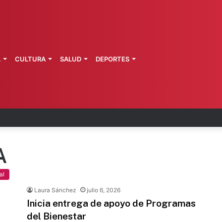
L
CULTURA
SALUD
DEPORTES
s fortalece coordinación sanitaria en los estados
A
al
Laura Sánchez
julio 6, 2026
Inicia entrega de apoyo de Programas
del Bienestar