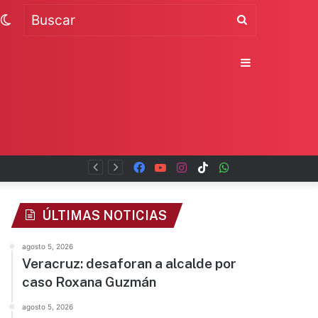
Switch
Buscar
skin
Sidebar
Facebook
YouTube
Instagram
TikTok
WhatsApp
x
ÚLTIMAS NOTICIAS
agosto 5, 2026
Veracruz: desaforan a alcalde por
caso Roxana Guzmán
agosto 5, 2026