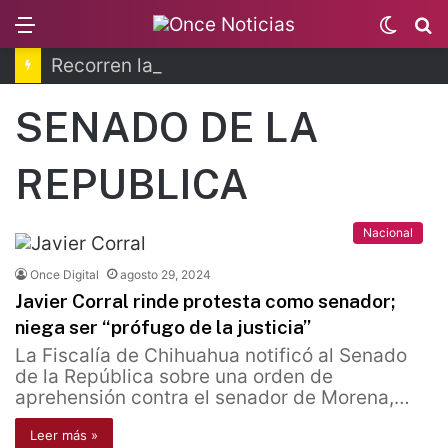
Menu
Switc
B
skin
Recorren la última ruta de Kimberly Moya
SENADO DE LA
REPUBLICA
Nacional
Once Digital
agosto 29, 2024
Javier Corral rinde protesta como senador;
niega ser “prófugo de la justicia”
La Fiscalía de Chihuahua notificó al Senado
de la República sobre una orden de
aprehensión contra el senador de Morena,…
Leer más »