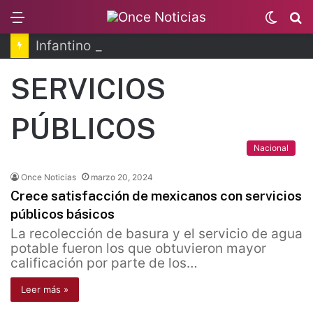
Menu
Switc
B
skin
Infantino se disculpa tras polémico plan de FIFA
SERVICIOS
PÚBLICOS
Nacional
Once Noticias
marzo 20, 2024
Crece satisfacción de mexicanos con servicios
públicos básicos
La recolección de basura y el servicio de agua
potable fueron los que obtuvieron mayor
calificación por parte de los…
Leer más »