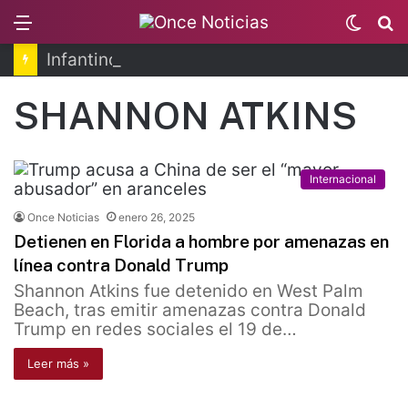
Menu
Switc
B
skin
Infantino se disculpa tras polémico plan de FIFA
SHANNON ATKINS
Internacional
Once Noticias
enero 26, 2025
Detienen en Florida a hombre por amenazas en
línea contra Donald Trump
Shannon Atkins fue detenido en West Palm
Beach, tras emitir amenazas contra Donald
Trump en redes sociales el 19 de…
Leer más »