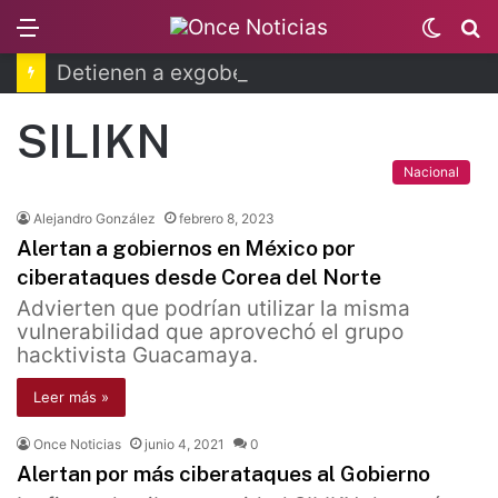
Menu
Switc
B
skin
Detienen a exgobernador de Guerrero por caso Ayotzinapa
SILIKN
Nacional
Alejandro González
febrero 8, 2023
Alertan a gobiernos en México por
ciberataques desde Corea del Norte
Advierten que podrían utilizar la misma
vulnerabilidad que aprovechó el grupo
hacktivista Guacamaya.
Leer más »
Once Noticias
junio 4, 2021
0
Alertan por más ciberataques al Gobierno