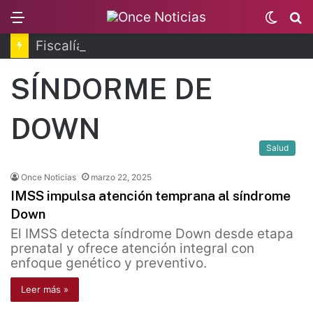
Menu
Switc
B
skin
Fiscalía de Morelos investiga explosión de pipa
SÍNDORME DE
DOWN
Salud
Once Noticias
marzo 22, 2025
IMSS impulsa atención temprana al síndrome
Down
El IMSS detecta síndrome Down desde etapa
prenatal y ofrece atención integral con
enfoque genético y preventivo.
Leer más »