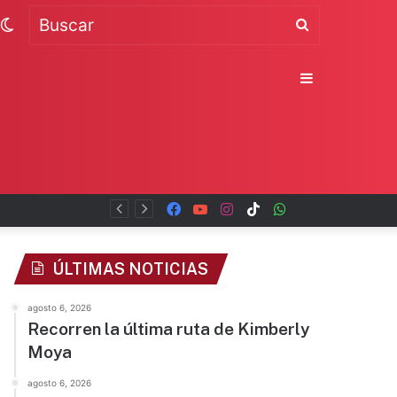
Switch
Buscar
skin
Sidebar
Facebook
YouTube
Instagram
TikTok
WhatsApp
x
ÚLTIMAS NOTICIAS
agosto 6, 2026
Recorren la última ruta de Kimberly
Moya
agosto 6, 2026