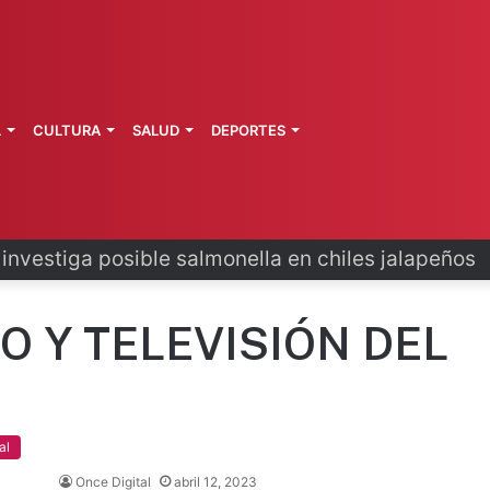
L
CULTURA
SALUD
DEPORTES
 investiga posible salmonella en chiles jalapeños
O Y TELEVISIÓN DEL
al
Once Digital
abril 12, 2023