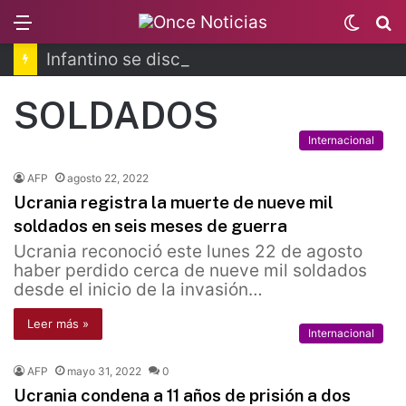
Menu
Switc
B
skin
Infantino se disculpa tras polémico plan de FIFA
SOLDADOS
Internacional
AFP
agosto 22, 2022
Ucrania registra la muerte de nueve mil
soldados en seis meses de guerra
Ucrania reconoció este lunes 22 de agosto
haber perdido cerca de nueve mil soldados
desde el inicio de la invasión…
Leer más »
Internacional
AFP
mayo 31, 2022
0
Ucrania condena a 11 años de prisión a dos