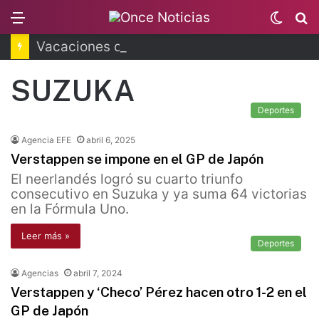
Menu
Switc
B
skin
Vacaciones dejarán millonaria derrama en CDMX
SUZUKA
Deportes
Agencia EFE
abril 6, 2025
Verstappen se impone en el GP de Japón
El neerlandés logró su cuarto triunfo
consecutivo en Suzuka y ya suma 64 victorias
en la Fórmula Uno.
Leer más »
Deportes
Agencias
abril 7, 2024
Verstappen y ‘Checo’ Pérez hacen otro 1-2 en el
GP de Japón