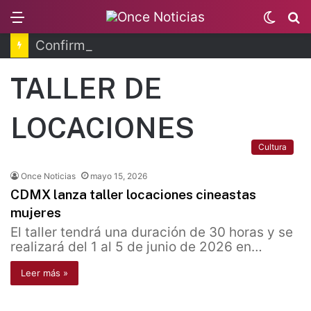
Menu
Switc
B
skin
Confirman 33 casos de ciclosporiasis en México
TALLER DE
LOCACIONES
Cultura
Once Noticias
mayo 15, 2026
CDMX lanza taller locaciones cineastas
mujeres
El taller tendrá una duración de 30 horas y se
realizará del 1 al 5 de junio de 2026 en…
Leer más »