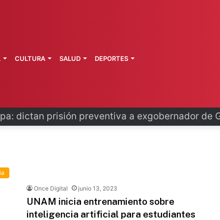
L
CULTURA
SALUD
DEPORTES
pa: dictan prisión preventiva a exgobernador de 
ia
Once Digital
junio 13, 2023
UNAM inicia entrenamiento sobre
inteligencia artificial para estudiantes