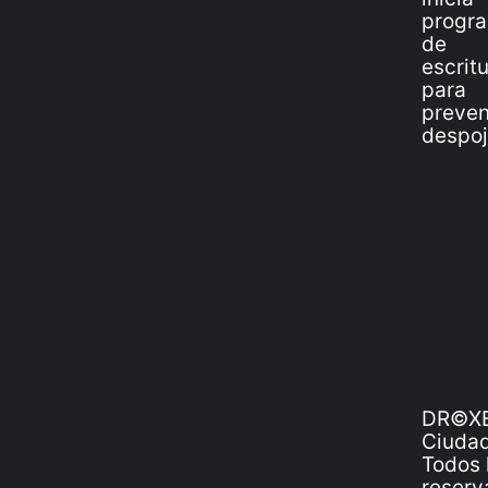
DR©XE
Ciudad
Todos 
reserv