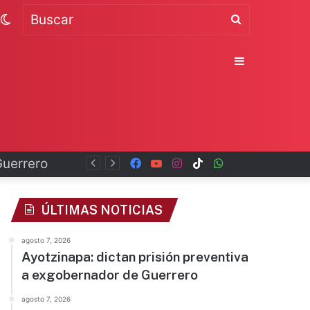
Switch
Buscar
skin
Sidebar
Guerrero
Facebook
YouTube
Instagram
TikTok
WhatsApp
x
ÚLTIMAS NOTICIAS
agosto 7, 2026
Ayotzinapa: dictan prisión preventiva
a exgobernador de Guerrero
agosto 7, 2026