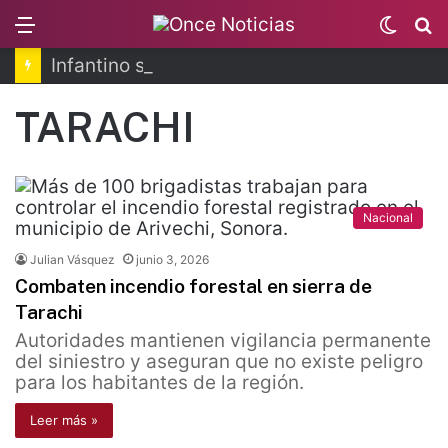
Menu
Switc
B
skin
Infantino se disculpa tras polémico plan de FIFA
TARACHI
Nacional
Julian Vásquez
junio 3, 2026
Combaten incendio forestal en sierra de
Tarachi
Autoridades mantienen vigilancia permanente
del siniestro y aseguran que no existe peligro
para los habitantes de la región.
Leer más »