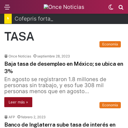
Menu
Switc
B
skin
Cofepris fortalece coordinación sanitaria en los estados
TASA
Economía
Once Noticias
septiembre 28, 2023
Baja tasa de desempleo en México; se ubica en
3%
En agosto se registraron 1.8 millones de
personas sin trabajo, y eso fue 308 mil
personas menos que en agosto…
Leer más »
Economía
AFP
febrero 2, 2023
Banco de Inglaterra sube tasa de interés en