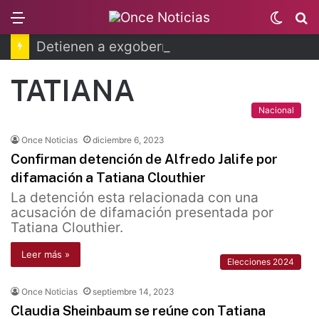
Menu
Switc
B
skin
Detienen a exgobernador de Guerrero por caso Ayotzinapa
TATIANA
Nacional
Once Noticias
diciembre 6, 2023
Confirman detención de Alfredo Jalife por
difamación a Tatiana Clouthier
La detención esta relacionada con una
acusación de difamación presentada por
Tatiana Clouthier.
Leer más »
Elecciones 2024
Once Noticias
septiembre 14, 2023
Claudia Sheinbaum se reúne con Tatiana