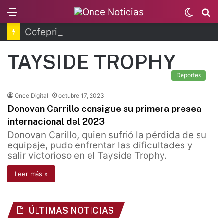
Menu
Switc
B
skin
Cofepris fortalece coordinación sanitaria en los estados
TAYSIDE TROPHY
Deportes
Once Digital
octubre 17, 2023
Donovan Carrillo consigue su primera presea
internacional del 2023
Donovan Carillo, quien sufrió la pérdida de su
equipaje, pudo enfrentar las dificultades y
salir victorioso en el Tayside Trophy.
Leer más »
ÚLTIMAS NOTICIAS