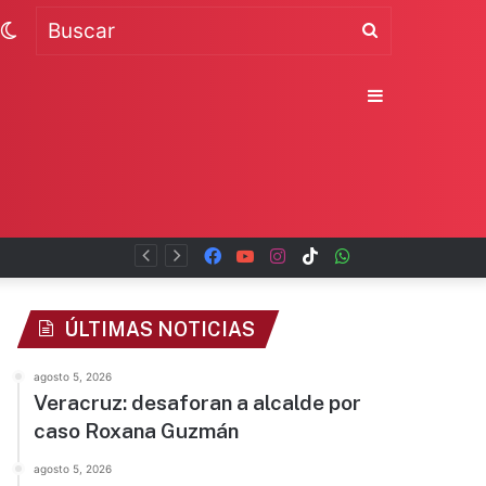
Switch
Buscar
skin
Sidebar
Facebook
YouTube
Instagram
TikTok
WhatsApp
x
ÚLTIMAS NOTICIAS
agosto 5, 2026
Veracruz: desaforan a alcalde por
caso Roxana Guzmán
agosto 5, 2026