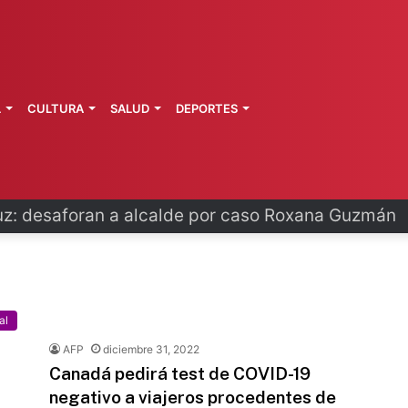
L
CULTURA
SALUD
DEPORTES
s fortalece coordinación sanitaria en los estados
al
AFP
diciembre 31, 2022
Canadá pedirá test de COVID-19
negativo a viajeros procedentes de