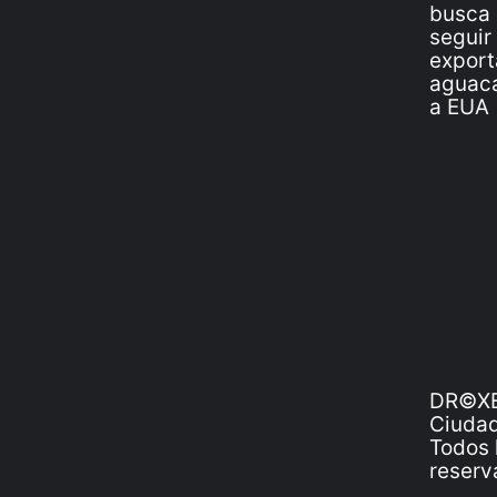
DR©XE
Ciudad
Todos 
reserv