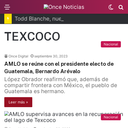
Menu
Switc
B
skin
Todd Blanche, nuevo fiscal general de EUA
TEXCOCO
Nacional
Once Digital
septiembre 30, 2023
AMLO se reúne con el presidente electo de
Guatemala, Bernardo Arévalo
López Obrador reafirmó que, además de
compartir frontera con México, el pueblo de
Guatemala es hermano.
Leer más »
Nacional