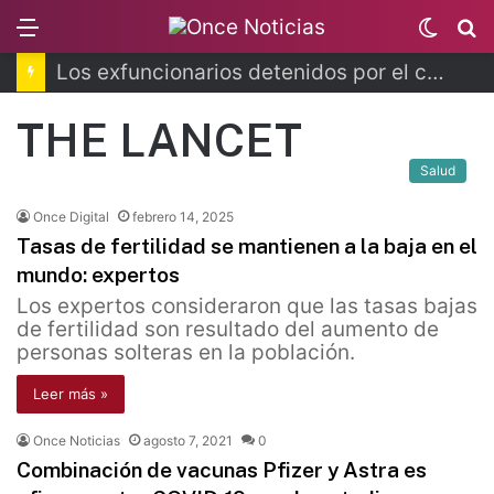
Menu
Switc
B
skin
Los exfuncionarios detenidos por el caso Ayotzinapa
THE LANCET
Salud
Once Digital
febrero 14, 2025
Tasas de fertilidad se mantienen a la baja en el
mundo: expertos
Los expertos consideraron que las tasas bajas
de fertilidad son resultado del aumento de
personas solteras en la población.
Leer más »
Once Noticias
agosto 7, 2021
0
Combinación de vacunas Pfizer y Astra es