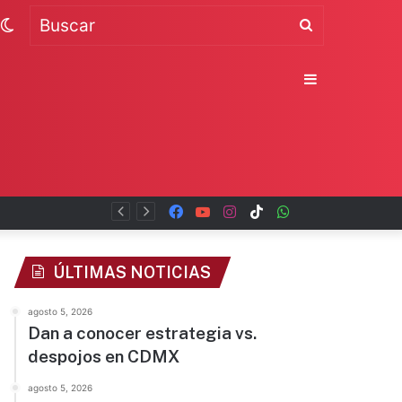
Switch
Buscar
skin
Sidebar
Facebook
YouTube
Instagram
TikTok
WhatsApp
x
ÚLTIMAS NOTICIAS
agosto 5, 2026
Dan a conocer estrategia vs.
despojos en CDMX
agosto 5, 2026