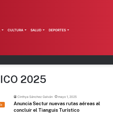
L
CULTURA
SALUD
DEPORTES
ncela contrato con Territorium Life
ICO 2025
Cinthya Sánchez Galván
mayo 1, 2025
Anuncia Sectur nuevas rutas aéreas al
ía
concluir el Tianguis Turístico