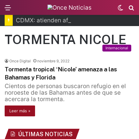
Menu
Switc
B
skin
CDMX: atienden afectaciones por lluvias
TORMENTA NICOLE
Internacional
Once Digital
noviembre 9, 2022
Tormenta tropical ‘Nicole’ amenaza a las
Bahamas y Florida
Cientos de personas buscaron refugio en el
noroeste de las Bahamas antes de que se
acercara la tormenta.
Leer más »
ÚLTIMAS NOTICIAS