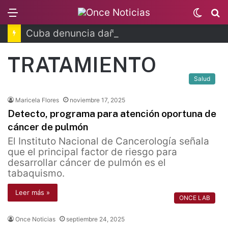
Menu
Switc
B
skin
Cuba denuncia daño a la salud por bloqueo
TRATAMIENTO
Salud
Maricela Flores
noviembre 17, 2025
Detecto, programa para atención oportuna de
cáncer de pulmón
El Instituto Nacional de Cancerología señala
que el principal factor de riesgo para
desarrollar cáncer de pulmón es el
tabaquismo.
Leer más »
ONCE LAB
Once Noticias
septiembre 24, 2025