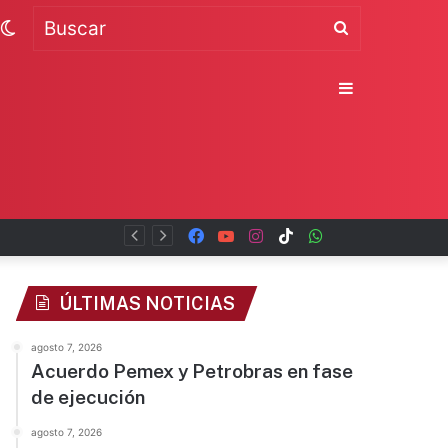
Switch
Buscar
skin
Sidebar
Facebook
YouTube
Instagram
TikTok
WhatsApp
x
ÚLTIMAS NOTICIAS
agosto 7, 2026
Acuerdo Pemex y Petrobras en fase
de ejecución
agosto 7, 2026