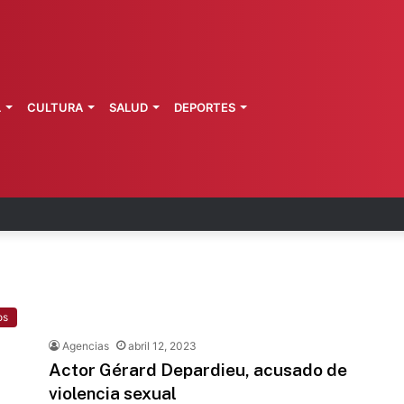
L
CULTURA
SALUD
DEPORTES
 Perú restablecen relaciones diplomáticas
os
Agencias
abril 12, 2023
Actor Gérard Depardieu, acusado de
violencia sexual