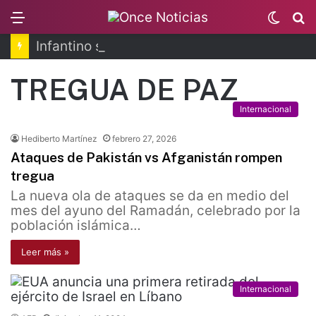
Menu
Switc
B
skin
Infantino se disculpa tras polémico plan de FIFA
TREGUA DE PAZ
Internacional
Hediberto Martínez
febrero 27, 2026
Ataques de Pakistán vs Afganistán rompen
tregua
La nueva ola de ataques se da en medio del
mes del ayuno del Ramadán, celebrado por la
población islámica…
Leer más »
Internacional