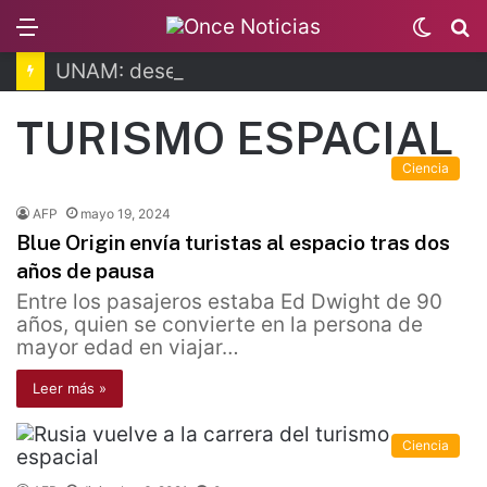
Menu
Switc
B
skin
UNAM: desechan amparos vs. examen de control
TURISMO ESPACIAL
Ciencia
AFP
mayo 19, 2024
Blue Origin envía turistas al espacio tras dos
años de pausa
Entre los pasajeros estaba Ed Dwight de 90
años, quien se convierte en la persona de
mayor edad en viajar…
Leer más »
Ciencia