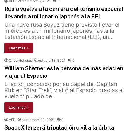
AFP
diciembre 6, 2021
0
Rusia vuelve a la carrera del turismo espacial
llevando a millonario japonés a la EEI
Una nave rusa Soyuz tiene previsto llevar el
miércoles a un millonario japonés hasta la
Estación Espacial Internacional (EEI), un…
Leer más »
Once Noticias
octubre 13, 2021
0
William Shatner es la persona de más edad en
viajar al Espacio
El actor, conocido por su papel del Capitán
Kirk en “Star Trek”, visitó al Espacio gracias al
vuelo tripulado de…
Leer más »
AFP
septiembre 13, 2021
0
SpaceX lanzará tripulación civil a la órbita