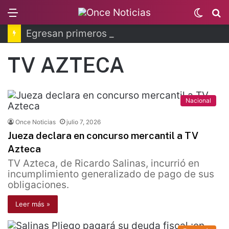
Menu
Switc
B
skin
Egresan primeros técnicos ferroviarios del Conalep
TV AZTECA
Nacional
Once Noticias
julio 7, 2026
Jueza declara en concurso mercantil a TV
Azteca
TV Azteca, de Ricardo Salinas, incurrió en
incumplimiento generalizado de pago de sus
obligaciones.
Leer más »