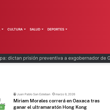
L
CULTURA
SALUD
DEPORTES
pa: dictan prisión preventiva a exgobernador de 
Juan Pablo San Esteban
marzo 9, 2026
Miriam Morales correrá en Oaxaca tras
ganar el ultramaratón Hong Kong
es