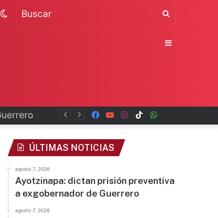
Switch
Buscar
skin
Sidebar
Guerrero
Facebook
YouTube
Instagram
TikTok
WhatsApp
x
ÚLTIMAS NOTICIAS
agosto 7, 2026
Ayotzinapa: dictan prisión preventiva
a exgobernador de Guerrero
agosto 7, 2026