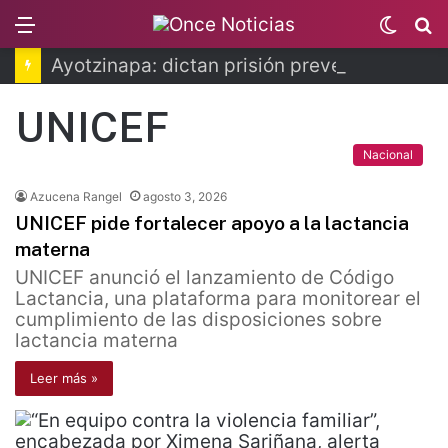
Menu
Switc
B
skin
Ayotzinapa: dictan prisión preventiva a exgobernador de Guerrero
UNICEF
Nacional
Azucena Rangel
agosto 3, 2026
UNICEF pide fortalecer apoyo a la lactancia
materna
UNICEF anunció el lanzamiento de Código
Lactancia, una plataforma para monitorear el
cumplimiento de las disposiciones sobre
lactancia materna
Leer más »