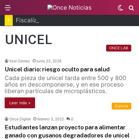
Menu
Switc
B
skin
Fiscalía de Morelos investiga explosión de pipa
UNICEL
ONCE LAB
Itzel Gómez
junio 23, 2026
Unicel diario: riesgo oculto para salud
Cada pieza de unicel tarda entre 500 y 800
años en descomponerse, y en ese proceso
liberan partículas de microplásticos.
Leer más »
Ciencia
Once Digital
febrero 3, 2022
0
Estudiantes lanzan proyecto para alimentar
ganado con gusanos degradadores de unicel