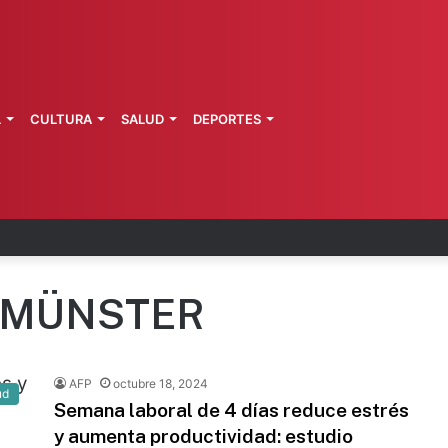
L
CULTURA
SALUD
DEPORTES
arta brote activo de ciclosporiasis
 MÜNSTER
AFP
octubre 18, 2024
ud
Semana laboral de 4 días reduce estrés
y aumenta productividad: estudio