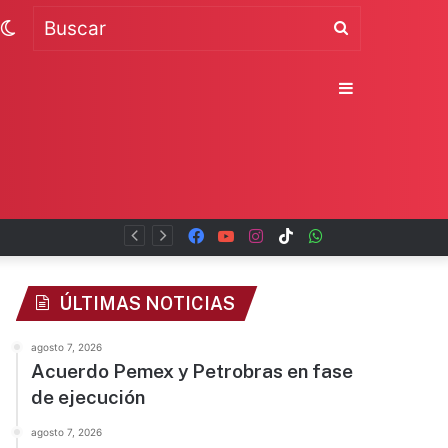
Switch
Buscar
skin
Sidebar
Facebook
YouTube
Instagram
TikTok
WhatsApp
x
ÚLTIMAS NOTICIAS
agosto 7, 2026
Acuerdo Pemex y Petrobras en fase
de ejecución
agosto 7, 2026