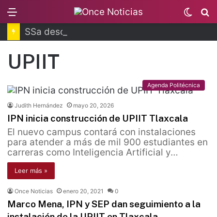
Menu
Switc
B
skin
SSa descarta brote activo de ciclosporiasis
UPIIT
Agenda Politécnica
Judith Hernández
mayo 20, 2026
IPN inicia construcción de UPIIT Tlaxcala
El nuevo campus contará con instalaciones
para atender a más de mil 900 estudiantes en
carreras como Inteligencia Artificial y…
Leer más »
Once Noticias
enero 20, 2021
0
Marco Mena, IPN y SEP dan seguimiento a la
instalación de la UPIIT en Tlaxcala