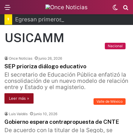
Menu
Switc
B
skin
Egresan primeros técnicos ferroviarios del Conalep
USICAMM
Nacional
Once Noticias
junio 26, 2026
SEP prioriza diálogo educativo
El secretario de Educación Pública enfatizó la
consolidación de un nuevo modelo de relación
entre y Estado y el magisterio.
Leer más »
Valle de México
Luis Valdés
junio 10, 2026
Gobierno espera contrapropuesta de CNTE
De acuerdo con la titular de la Segob, se