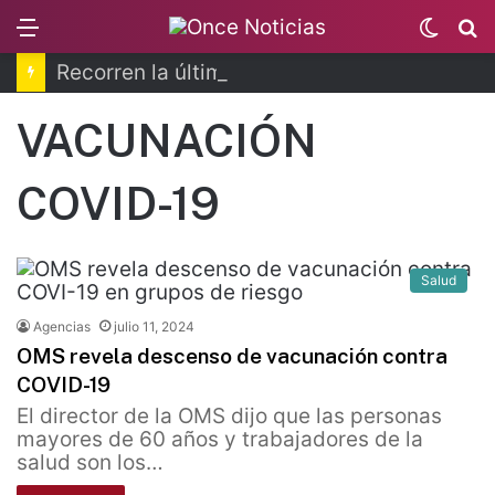
Menu
Switc
B
skin
Recorren la última ruta de Kimberly Moya
VACUNACIÓN
COVID-19
Salud
Agencias
julio 11, 2024
OMS revela descenso de vacunación contra
COVID-19
El director de la OMS dijo que las personas
mayores de 60 años y trabajadores de la
salud son los…