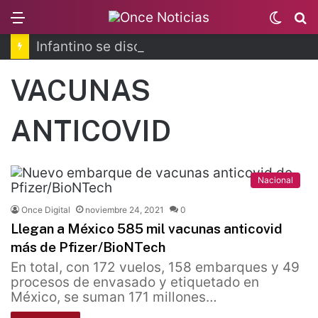
Menu
Switc
B
skin
Infantino se disculpa tras polémico plan de FIFA
VACUNAS
ANTICOVID
Nacional
Once Digital
noviembre 24, 2021
0
Llegan a México 585 mil vacunas anticovid
más de Pfizer/BioNTech
En total, con 172 vuelos, 158 embarques y 49
procesos de envasado y etiquetado en
México, se suman 171 millones…